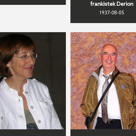
frankistek Derion
1937-08-05