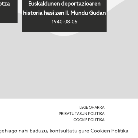
otza
Euskaldunen deportazioaren
historia hasi zen II. Mundu Gudan
1940-08-06
LEGE OHARRA
PRIBATUTASUN POLITIKA
COOKIE POLITIKA
o gehiago nahi baduzu, kontsultatu gure
Cookien Politika