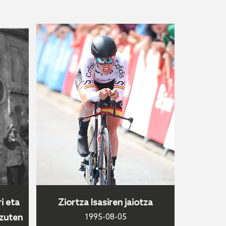
i eta
Ziortza Isasiren jaiotza
 zuten
1995-08-05