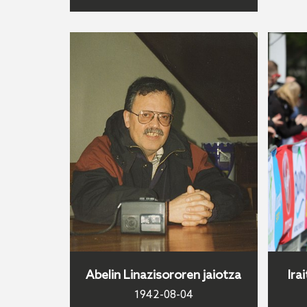
Abelin Linazisororen jaiotza
Ira
1942-08-04