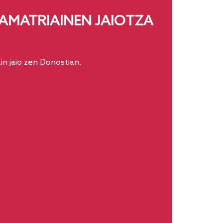
 AMATRIAINEN JAIOTZA
ain jaio zen Donostian.