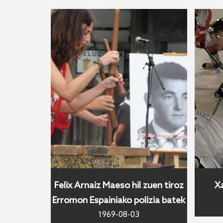
Felix Arnaiz Maeso hil zuen tiroz
Xa
Erromon Espainiako polizia batek
1969-08-03