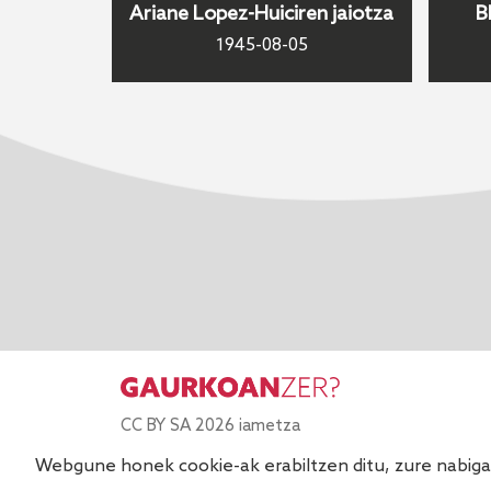
Ariane Lopez-Huiciren jaiotza
B
1945-08-05
CC BY SA 2026 iametza
Webgune honek cookie-ak erabiltzen ditu, zure nabigaz