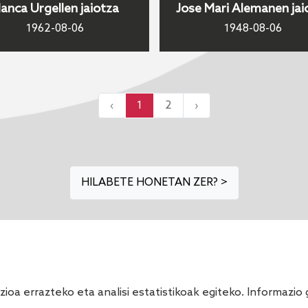
lanca Urgellen jaiotza
Jose Mari Alemanen jai
1962-08-06
1948-08-06
‹
1
2
›
HILABETE HONETAN ZER? >
ioa errazteko eta analisi estatistikoak egiteko. Informazi