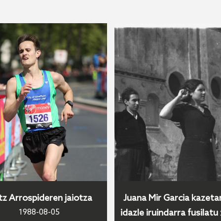
itz Arrospideren jaiotza
Juana Mir Garcia kazetar
1988-08-05
idazle iruindarra fusilatu