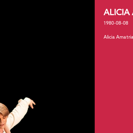
ALICIA
1980-08-08
Alicia Amatri