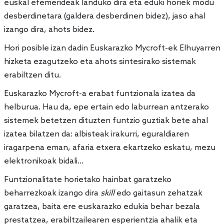
euskal efemerideak landuko dira eta eduki horiek modu
desberdinetara (galdera desberdinen bidez), jaso ahal
izango dira, ahots bidez.
Hori posible izan dadin Euskarazko Mycroft-ek Elhuyarren
hizketa ezagutzeko eta ahots sintesirako sistemak
erabiltzen ditu.
Euskarazko Mycroft-a erabat funtzionala izatea da
helburua. Hau da, epe ertain edo laburrean antzerako
sistemek betetzen dituzten funtzio guztiak bete ahal
izatea bilatzen da: albisteak irakurri, eguraldiaren
iragarpena eman, afaria etxera ekartzeko eskatu, mezu
elektronikoak bidali...
Funtzionalitate horietako hainbat garatzeko
beharrezkoak izango dira
skill
edo gaitasun zehatzak
garatzea, baita ere euskarazko edukia behar bezala
prestatzea, erabiltzailearen esperientzia ahalik eta