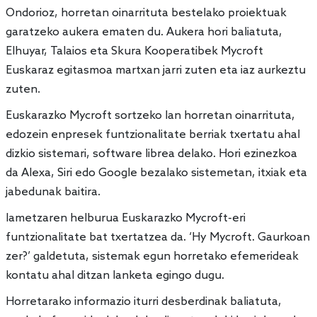
Ondorioz, horretan oinarrituta bestelako proiektuak
garatzeko aukera ematen du. Aukera hori baliatuta,
Elhuyar, Talaios eta Skura Kooperatibek Mycroft
Euskaraz egitasmoa martxan jarri zuten eta iaz aurkeztu
zuten.
Euskarazko Mycroft sortzeko lan horretan oinarrituta,
edozein enpresek funtzionalitate berriak txertatu ahal
dizkio sistemari, software librea delako. Hori ezinezkoa
da Alexa, Siri edo Google bezalako sistemetan, itxiak eta
jabedunak baitira.
Iametzaren helburua Euskarazko Mycroft-eri
funtzionalitate bat txertatzea da. ‘Hy Mycroft. Gaurkoan
zer?’ galdetuta, sistemak egun horretako efemerideak
kontatu ahal ditzan lanketa egingo dugu.
Horretarako informazio iturri desberdinak baliatuta,