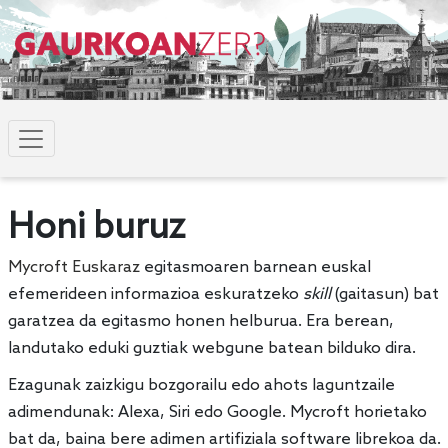
Honi buruz
Mycroft Euskaraz
egitasmoaren barnean euskal
efemerideen informazioa eskuratzeko
skill
(gaitasun) bat
garatzea da egitasmo honen helburua. Era berean,
landutako eduki guztiak webgune batean bilduko dira.
Ezagunak zaizkigu bozgorailu edo ahots laguntzaile
adimendunak: Alexa, Siri edo Google. Mycroft horietako
bat da, baina bere adimen artifiziala software librekoa da.