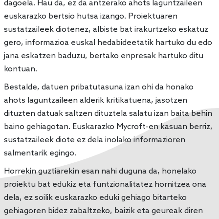
dagoela. Hau da, ez da antzerako ahots laguntzaileen
euskarazko bertsio hutsa izango. Proiektuaren
sustatzaileek diotenez, albiste bat irakurtzeko eskatuz
gero, informazioa euskal hedabideetatik hartuko du edo
jana eskatzen baduzu, bertako enpresak hartuko ditu
kontuan.
Bestalde, datuen pribatutasuna izan ohi da honako
ahots laguntzaileen alderik kritikatuena, jasotzen
dituzten datuak saltzen dituztela salatu izan baita behin
baino gehiagotan. Euskarazko Mycroft-en kasuan berriz,
sustatzaileek diote ez dela inolako informazioren
salmentarik egingo.
Horrekin guztiarekin esan nahi duguna da, honelako
proiektu bat edukiz eta funtzionalitatez hornitzea ona
dela, ez soilik euskarazko eduki gehiago bitarteko
gehiagoren bidez zabaltzeko, baizik eta geureak diren