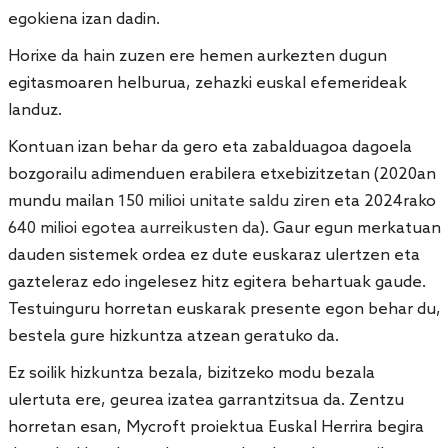
egokiena izan dadin.
Horixe da hain zuzen ere hemen aurkezten dugun
egitasmoaren helburua, zehazki euskal efemerideak
landuz.
Kontuan izan behar da gero eta zabalduagoa dagoela
bozgorailu adimenduen erabilera etxebizitzetan (2020an
mundu mailan
150 milioi unitate saldu ziren
eta 2024rako
640 milioi egotea aurreikusten da
). Gaur egun merkatuan
dauden sistemek ordea ez dute euskaraz ulertzen eta
gazteleraz edo ingelesez hitz egitera behartuak gaude.
Testuinguru horretan euskarak presente egon behar du,
bestela gure hizkuntza atzean geratuko da.
Ez soilik hizkuntza bezala, bizitzeko modu bezala
ulertuta ere, geurea izatea garrantzitsua da. Zentzu
horretan esan, Mycroft proiektua Euskal Herrira begira