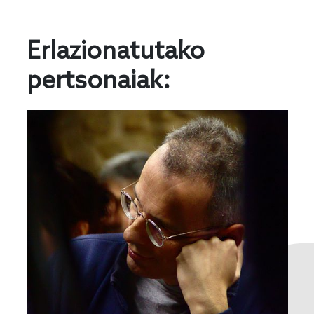
Erlazionatutako
pertsonaiak: