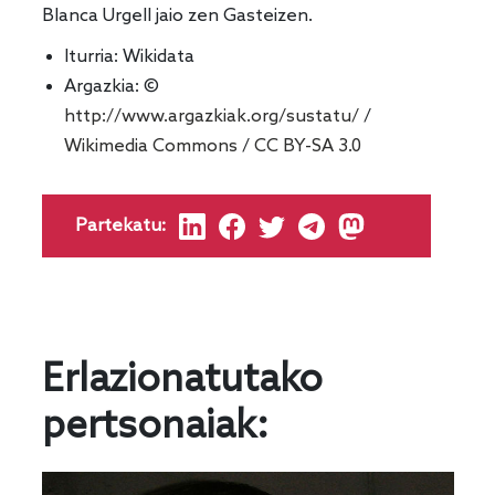
Blanca Urgell jaio zen Gasteizen.
Iturria:
Wikidata
Argazkia: ©
http://www.argazkiak.org/sustatu/
/
Wikimedia Commons
/
CC BY-SA 3.0
Partekatu:
Erlazionatutako
pertsonaiak: