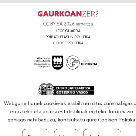
CC BY SA 2026 iametza
LEGE OHARRA
PRIBATUTASUN POLITIKA
COOKIE POLITIKA
Webgune honek cookie-ak erabiltzen ditu, zure nabigazi
errazteko eta analisi estatistikoak egiteko. Informazio
gehiago nahi baduzu, kontsultatu gure
Cookien Politika