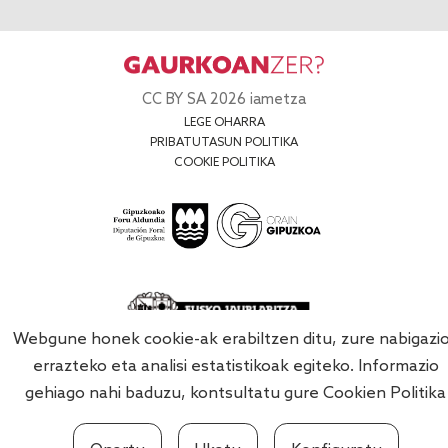
CC BY SA 2026 iametza
LEGE OHARRA
PRIBATUTASUN POLITIKA
COOKIE POLITIKA
Webgune honek cookie-ak erabiltzen ditu, zure nabigazi
errazteko eta analisi estatistikoak egiteko. Informazio
gehiago nahi baduzu, kontsultatu gure
Cookien Politika