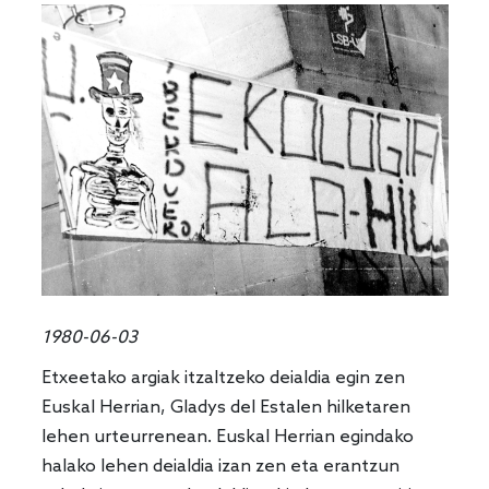
1980-06-03
Etxeetako argiak itzaltzeko deialdia egin zen
Euskal Herrian, Gladys del Estalen hilketaren
lehen urteurrenean. Euskal Herrian egindako
halako lehen deialdia izan zen eta erantzun