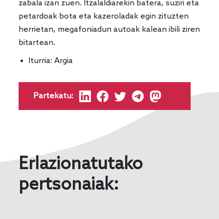
zabala izan zuen. Itzalaldiarekin batera, suziri eta
petardoak bota eta kazeroladak egin zituzten
herrietan, megafoniadun autoak kalean ibili ziren
bitartean.
Iturria:
Argia
Partekatu:
Erlazionatutako
pertsonaiak: