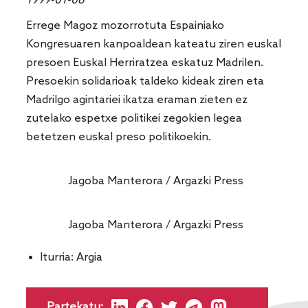
1999-01-06
Errege Magoz mozorrotuta Espainiako
Kongresuaren kanpoaldean kateatu ziren euskal
presoen Euskal Herriratzea eskatuz Madrilen.
Presoekin solidarioak taldeko kideak ziren eta
Madrilgo agintariei ikatza eraman zieten ez
zutelako espetxe politikei zegokien legea
betetzen euskal preso politikoekin.
Jagoba Manterora / Argazki Press
Jagoba Manterora / Argazki Press
Iturria:
Argia
Partekatu: