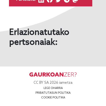
Erlazionatutako
pertsonaiak:
CC BY SA 2026 iametza
LEGE OHARRA
PRIBATUTASUN POLITIKA
COOKIE POLITIKA