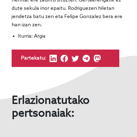
herritar ere zauritu zituzten. Gertaerengatik ez
dute sekula inor epaitu. Rodriguezen hiletan
jendetza batu zen eta Felipe Gonzalez bera ere
han izan zen.
Iturria:
Argia
Partekatu:
Erlazionatutako
pertsonaiak: