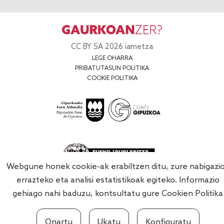
CC BY SA 2026 iametza
LEGE OHARRA
PRIBATUTASUN POLITIKA
COOKIE POLITIKA
Webgune honek cookie-ak erabiltzen ditu, zure nabigazi
errazteko eta analisi estatistikoak egiteko. Informazio
gehiago nahi baduzu, kontsultatu gure
Cookien Politika
Onartu
Ukatu
Konfiguratu