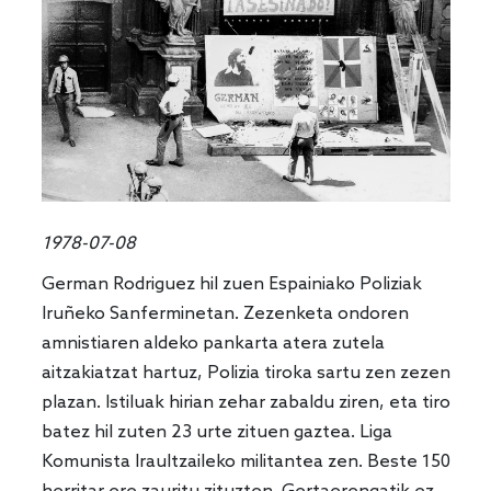
1978-07-08
German Rodriguez hil zuen Espainiako Poliziak
Iruñeko Sanferminetan. Zezenketa ondoren
amnistiaren aldeko pankarta atera zutela
aitzakiatzat hartuz, Polizia tiroka sartu zen zezen
plazan. Istiluak hirian zehar zabaldu ziren, eta tiro
batez hil zuten 23 urte zituen gaztea. Liga
Komunista Iraultzaileko militantea zen. Beste 150