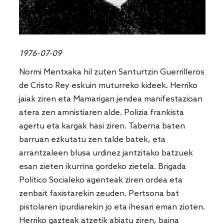
1976-07-09
Normi Mentxaka hil zuten Santurtzin Guerrilleros
de Cristo Rey eskuin muturreko kideek. Herriko
jaiak ziren eta Mamarigan jendea manifestazioan
atera zen amnistiaren alde. Polizia frankista
agertu eta kargak hasi ziren. Taberna baten
barruan ezkutatu zen talde batek, eta
arrantzaleen blusa urdinez jantzitako batzuek
esan zieten ikurrina gordeko zietela. Brigada
Politico Socialeko agenteak ziren ordea eta
zenbait faxistarekin zeuden. Pertsona bat
pistolaren ipurdiarekin jo eta ihesari eman zioten.
Herriko gazteak atzetik abiatu ziren, baina