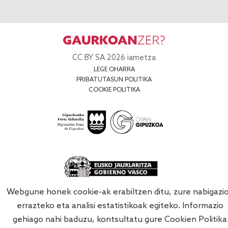
CC BY SA 2026 iametza
LEGE OHARRA
PRIBATUTASUN POLITIKA
COOKIE POLITIKA
Webgune honek cookie-ak erabiltzen ditu, zure nabigazi
errazteko eta analisi estatistikoak egiteko. Informazio
gehiago nahi baduzu, kontsultatu gure
Cookien Politika