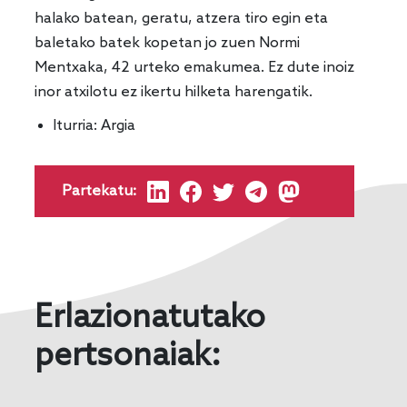
halako batean, geratu, atzera tiro egin eta
baletako batek kopetan jo zuen Normi
Mentxaka, 42 urteko emakumea. Ez dute inoiz
inor atxilotu ez ikertu hilketa harengatik.
Iturria:
Argia
Partekatu:
Erlazionatutako
pertsonaiak: