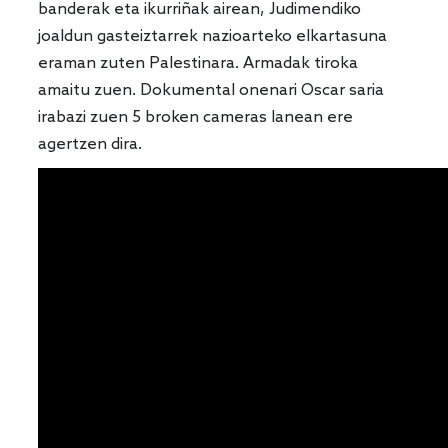
banderak eta ikurriñak airean, Judimendiko
joaldun gasteiztarrek nazioarteko elkartasuna
eraman zuten Palestinara. Armadak tiroka
amaitu zuen. Dokumental onenari Oscar saria
irabazi zuen
5 broken cameras
lanean ere
agertzen dira.