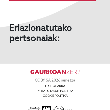
Erlazionatutako
pertsonaiak:
CC BY SA 2026 iametza
LEGE OHARRA
PRIBATUTASUN POLITIKA
COOKIE POLITIKA