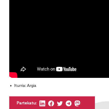
Iturria:
Argia
Partekatu: