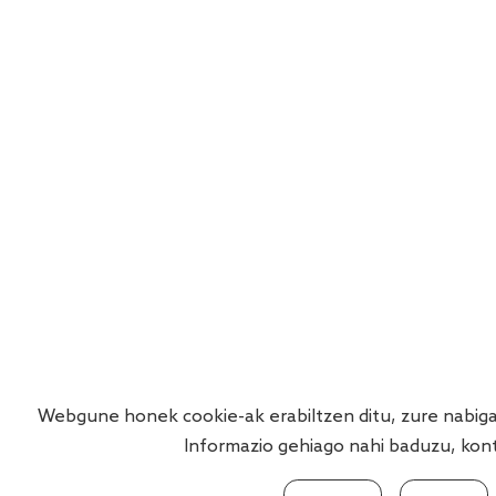
Webgune honek cookie-ak erabiltzen ditu, zure nabigazi
Informazio gehiago nahi baduzu, kon