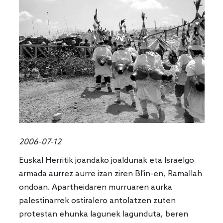
2006-07-12
Euskal Herritik joandako joaldunak eta Israelgo
armada aurrez aurre izan ziren Bl'in-en, Ramallah
ondoan. Apartheidaren murruaren aurka
palestinarrek ostiralero antolatzen zuten
protestan ehunka lagunek lagunduta, beren