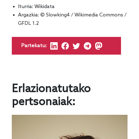
Iturria:
Wikidata
Argazkia: ©
Slowking4
/
Wikimedia Commons
/
GFDL 1.2
Partekatu:
Erlazionatutako
pertsonaiak: