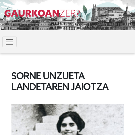
SORNE UNZUETA
LANDETAREN JAIOTZA