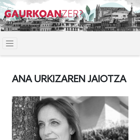
ANA URKIZAREN JAIOTZA