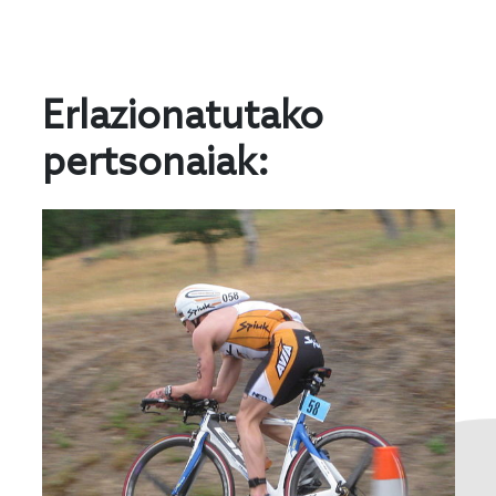
Erlazionatutako
pertsonaiak: