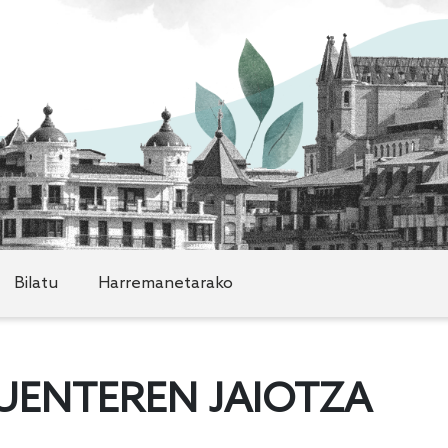
Bilatu
Harremanetarako
FUENTEREN JAIOTZA