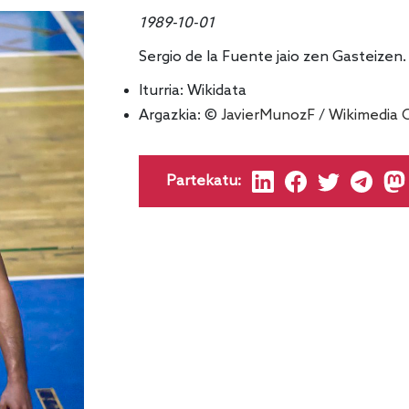
1989-10-01
Sergio de la Fuente jaio zen Gasteizen.
Iturria:
Wikidata
Argazkia: ©
JavierMunozF
/
Wikimedia
Partekatu: