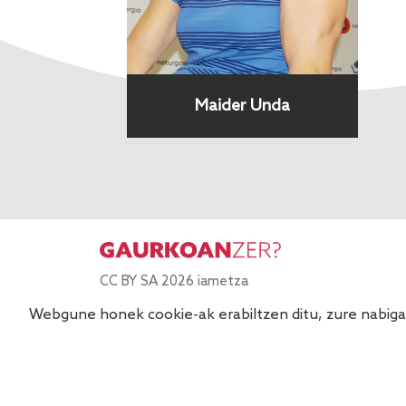
Maider Unda
CC BY SA 2026 iametza
Webgune honek cookie-ak erabiltzen ditu, zure nabigaz