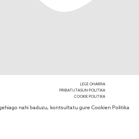
LEGE OHARRA
PRIBATUTASUN POLITIKA
COOKIE POLITIKA
o gehiago nahi baduzu, kontsultatu gure
Cookien Politika