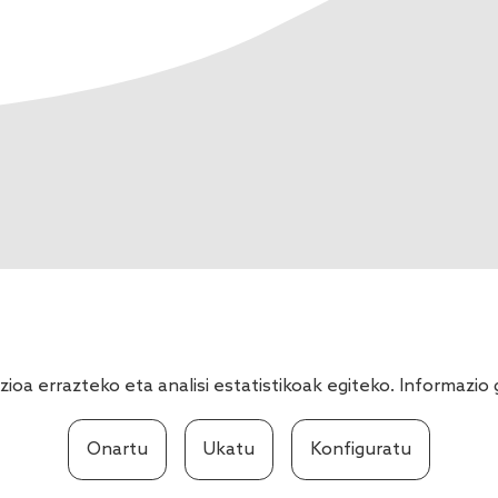
ioa errazteko eta analisi estatistikoak egiteko. Informazi
Onartu
Ukatu
Konfiguratu