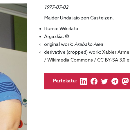
1977-07-02
Maider Unda jaio zen Gasteizen.
Iturria:
Wikidata
Argazkia: ©
original work:
Arabako Alea
derivative (cropped) work:
Xabier Arme
/
Wikimedia Commons
/
CC BY-SA 3.0 e
Partekatu: