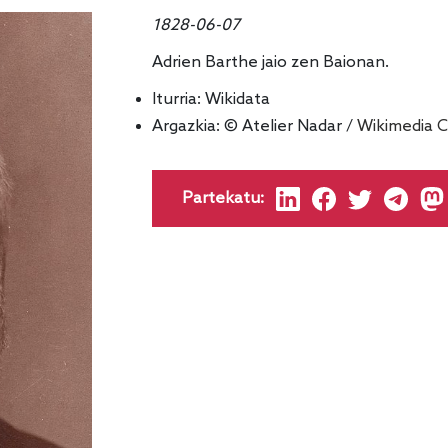
1828-06-07
Adrien Barthe jaio zen Baionan.
Iturria:
Wikidata
Argazkia: © Atelier Nadar /
Wikimedia
Partekatu: