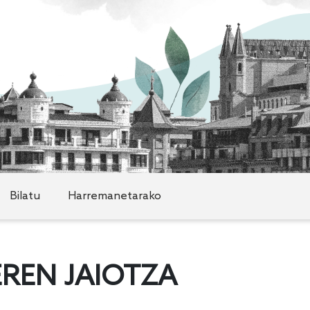
Bilatu
Harremanetarako
REN JAIOTZA