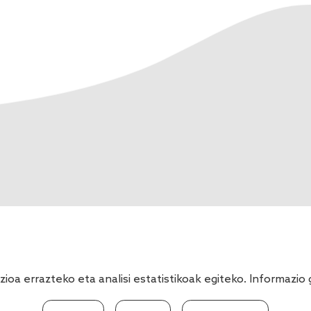
ioa errazteko eta analisi estatistikoak egiteko. Informazi