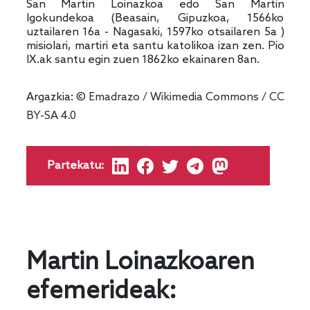
San Martin Loinazkoa edo San Martin
Igokundekoa (Beasain, Gipuzkoa, 1566ko
uztailaren 16a - Nagasaki, 1597ko otsailaren 5a )
misiolari, martiri eta santu katolikoa izan zen. Pio
IX.ak santu egin zuen 1862ko ekainaren 8an.
Argazkia: ©
Emadrazo
/
Wikimedia Commons
/
CC
BY-SA 4.0
Partekatu:
Martin Loinazkoaren
efemerideak: