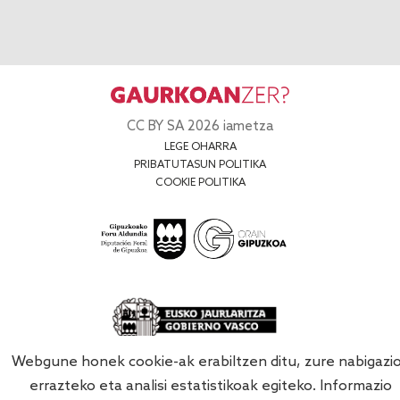
CC BY SA 2026 iametza
LEGE OHARRA
PRIBATUTASUN POLITIKA
COOKIE POLITIKA
Webgune honek cookie-ak erabiltzen ditu, zure nabigazi
errazteko eta analisi estatistikoak egiteko. Informazio