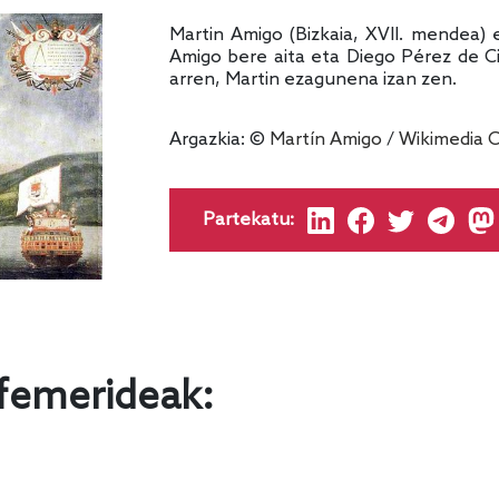
Martin Amigo (Bizkaia, XVII. mendea) e
Amigo bere aita eta Diego Pérez de Ci
arren, Martin ezagunena izan zen.
Argazkia: ©
Martín Amigo
/
Wikimedia
Partekatu:
femerideak: