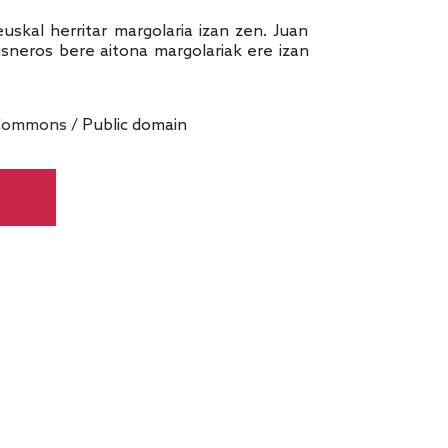
uskal herritar margolaria izan zen. Juan
sneros bere aitona margolariak ere izan
 Commons
/ Public domain