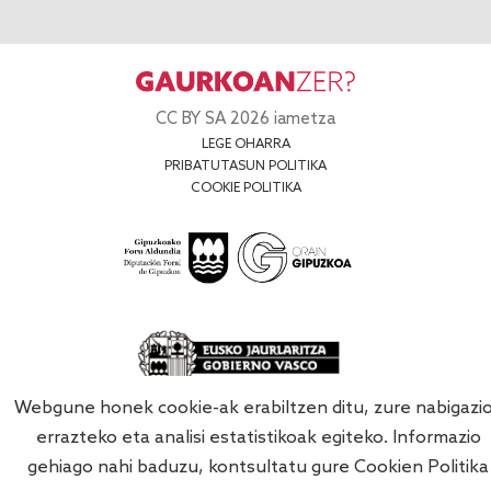
CC BY SA 2026 iametza
LEGE OHARRA
PRIBATUTASUN POLITIKA
COOKIE POLITIKA
Webgune honek cookie-ak erabiltzen ditu, zure nabigazi
errazteko eta analisi estatistikoak egiteko. Informazio
gehiago nahi baduzu, kontsultatu gure
Cookien Politika