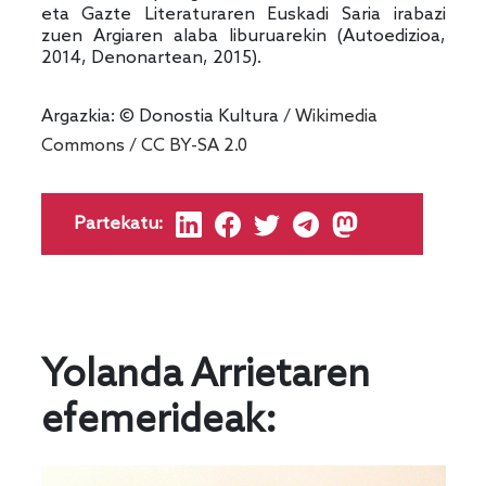
eta Gazte Literaturaren Euskadi Saria irabazi
zuen Argiaren alaba liburuarekin (Autoedizioa,
2014, Denonartean, 2015).
Argazkia: © Donostia Kultura /
Wikimedia
Commons
/
CC BY-SA 2.0
Partekatu:
Yolanda Arrietaren
efemerideak: