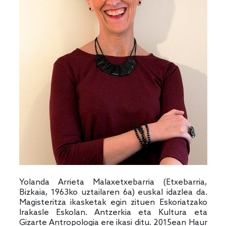
Yolanda Arrieta Malaxetxebarria (Etxebarria,
Bizkaia, 1963ko uztailaren 6a) euskal idazlea da.
Magisteritza ikasketak egin zituen Eskoriatzako
Irakasle Eskolan. Antzerkia eta Kultura eta
Gizarte Antropologia ere ikasi ditu. 2015ean Haur