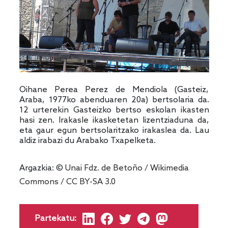
Oihane Perea Perez de Mendiola (Gasteiz,
Araba, 1977ko abenduaren 20a) bertsolaria da.
12 urterekin Gasteizko bertso eskolan ikasten
hasi zen. Irakasle ikasketetan lizentziaduna da,
eta gaur egun bertsolaritzako irakaslea da. Lau
aldiz irabazi du Arabako Txapelketa.
Argazkia: ©
Unai Fdz. de Betoño
/
Wikimedia
Commons
/
CC BY-SA 3.0
Partekatu: