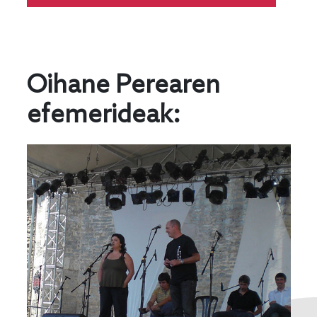
Oihane Perearen
efemerideak: