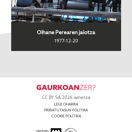
Oihane Perearen jaiotza
1977-12-20
CC BY SA 2026 iametza
LEGE OHARRA
PRIBATUTASUN POLITIKA
COOKIE POLITIKA