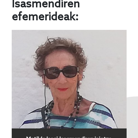
Isasmendiren
efemerideak: