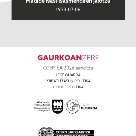
Matilde Isasi-Isasmendiren jaiotza
1933-07-06
CC BY SA 2026 iametza
LEGE OHARRA
PRIBATUTASUN POLITIKA
COOKIE POLITIKA