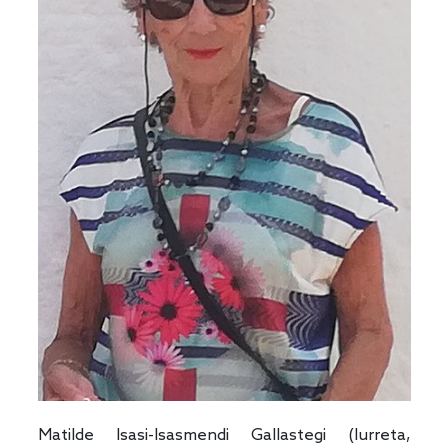
Matilde Isasi-Isasmendi Gallastegi (Iurreta,