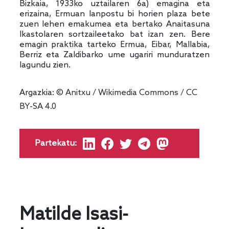
Bizkaia, 1933ko uztailaren 6a) emagina eta
erizaina, Ermuan lanpostu bi horien plaza bete
zuen lehen emakumea eta bertako Anaitasuna
Ikastolaren sortzaileetako bat izan zen. Bere
emagin praktika tarteko Ermua, Eibar, Mallabia,
Berriz eta Zaldibarko ume ugariri munduratzen
lagundu zien.
Argazkia: ©
Anitxu
/
Wikimedia Commons
/
CC
BY-SA 4.0
Partekatu:
Matilde Isasi-