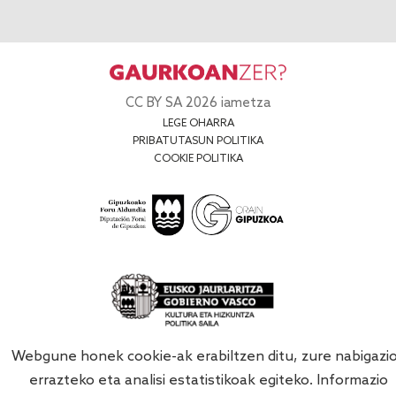
CC BY SA 2026 iametza
LEGE OHARRA
PRIBATUTASUN POLITIKA
COOKIE POLITIKA
Webgune honek cookie-ak erabiltzen ditu, zure nabigazi
errazteko eta analisi estatistikoak egiteko. Informazio