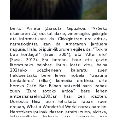
Bertol Arrieta (Zarautz, Gipuzkoa, 1975eko
ekainaren 2a) euskal idazle, zinemagile, gidoigile
eta informatikaria da. Gidoigintzan ere aritua,
narraziogintza izan da Arrietaren jarduera
nagusia. Hala, bi ipuin-libururen egilea da: “Txikira
beti hordago!” (Erein, 2004), eta “Alter ero”
(Susa, 2012). Era berean, haur eta gazte
literaturako hainbat liburu idatzi ditu, baina
2021eko udazkenean kaleratu zuen
helduentzako bere lehen nobela, “Gezurra
berdaderoa” (Elkar) komedia erotikoa. urte
bereko Café Bar Bilbao antzerki saria irabazi
zuen “Zure sotoko ardoa” bere lehen
antzezlanarekin.2003an hasi zen idazten,
Donostia Hiria ipuin lehiaketa irabazi zuen
orduan, What a Wonderful World narrazioarekin.
Harrezkero ipuinak idazten jarraitu zuen, aldizka,