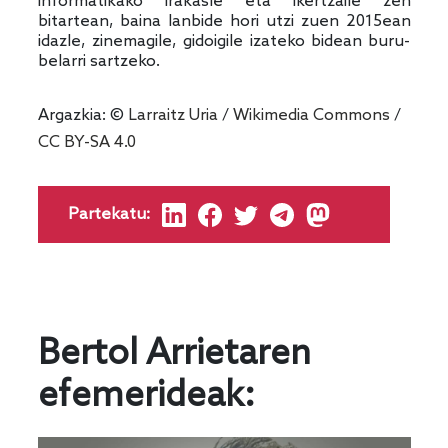
informatikako irakasle eta ikertzaile zen
bitartean, baina lanbide hori utzi zuen 2015ean
idazle, zinemagile, gidoigile izateko bidean buru-
belarri sartzeko.
Argazkia: ©
Larraitz Uria
/
Wikimedia Commons
/
CC BY-SA 4.0
Partekatu:
Bertol Arrietaren
efemerideak: