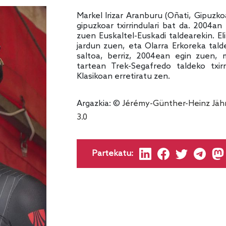
Markel Irizar Aranburu (Oñati, Gipuzkoa
gipuzkoar txirrindulari bat da. 2004an
zuen Euskaltel-Euskadi taldearekin. El
jardun zuen, eta Olarra Erkoreka tal
saltoa, berriz, 2004ean egin zuen, m
tartean Trek-Segafredo taldeko txir
Klasikoan erretiratu zen.
Argazkia: ©
Jérémy-Günther-Heinz Jäh
3.0
Partekatu: