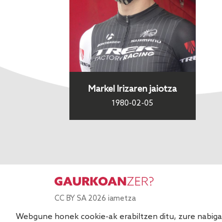
Markel Irizaren jaiotza
1980-02-05
CC BY SA 2026 iametza
Webgune honek cookie-ak erabiltzen ditu, zure nabigaz