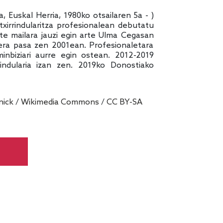
, Euskal Herria, 1980ko otsailaren 5a - )
 txirrindularitza profesionalean debutatu
ite mailara jauzi egin arte Ulma Cegasan
dera pasa zen 2001ean. Profesionaletara
inbiziari aurre egin ostean. 2012-2019
rindularia izan zen. 2019ko Donostiako
nick
/
Wikimedia Commons
/
CC BY-SA