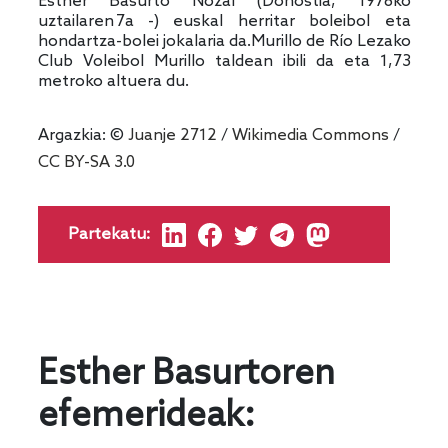
Esther Basurto Nozal (Donostia, 1978ko
uztailaren 7a -) euskal herritar boleibol eta
hondartza-bolei jokalaria da.Murillo de Río Lezako
Club Voleibol Murillo taldean ibili da eta 1,73
metroko altuera du.
Argazkia: ©
Juanje 2712
/
Wikimedia Commons
/
CC BY-SA 3.0
Partekatu:
Esther Basurtoren
efemerideak: