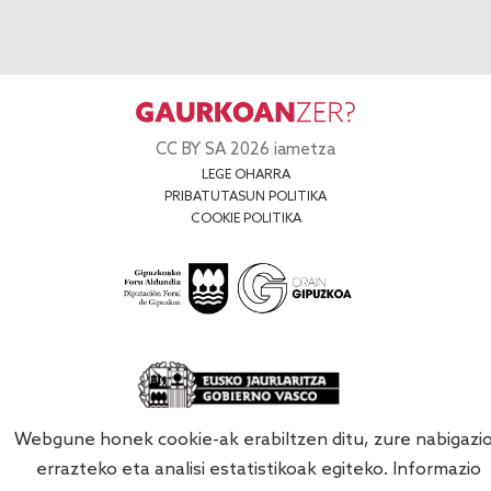
CC BY SA 2026 iametza
LEGE OHARRA
PRIBATUTASUN POLITIKA
COOKIE POLITIKA
Webgune honek cookie-ak erabiltzen ditu, zure nabigazi
errazteko eta analisi estatistikoak egiteko. Informazio