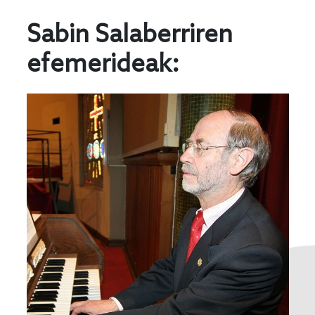
Sabin Salaberriren
efemerideak: