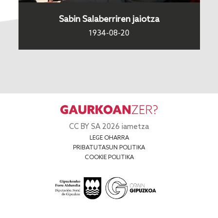
Sabin Salaberriren jaiotza
1934-08-20
CC BY SA 2026 iametza
LEGE OHARRA
PRIBATUTASUN POLITIKA
COOKIE POLITIKA