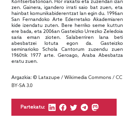
Kontserbatorioan. Hor irakatsi eta zuzendari izan
zen. Gainera, igandero irrati saio bat zuen, eta
hainbat komunikabiderentzat lan egin du. 1996an
San Fernandoko Arte Ederretako Akademiaren
kide izendatu zuten. Bere herriko seme kuttun
ere bada, eta 2006an Gasteizko Urrezko Zeledoia
saria eman zioten. Salaberriren lana beti
abesbatzei lotuta egon da. Gasteizko
seminarioko Schola Cantorum zuzendu zuen
1960tik 1977 arte. Geroago, Araba Abesbatza
eratu zuen.
Argazkia: ©
Latazupe
/
Wikimedia Commons
/
CC
BY-SA 3.0
Partekatu: