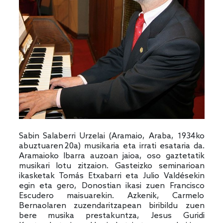
Sabin Salaberri Urzelai (Aramaio, Araba, 1934ko
abuztuaren 20a) musikaria eta irrati esataria da.
Aramaioko Ibarra auzoan jaioa, oso gaztetatik
musikari lotu zitzaion. Gasteizko seminarioan
ikasketak Tomás Etxabarri eta Julio Valdésekin
egin eta gero, Donostian ikasi zuen Francisco
Escudero maisuarekin. Azkenik, Carmelo
Bernaolaren zuzendaritzapean biribildu zuen
bere musika prestakuntza, Jesus Guridi