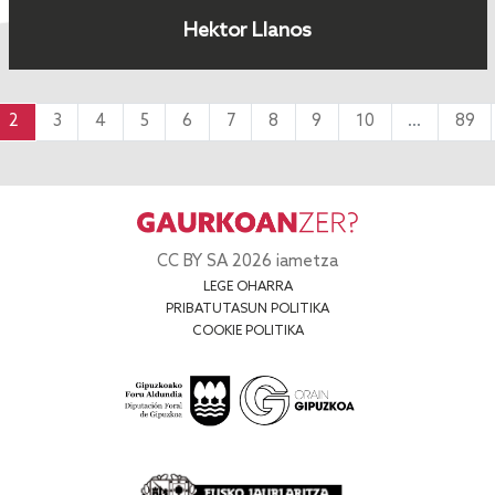
Hektor Llanos
2
3
4
5
6
7
8
9
10
...
89
CC BY SA 2026 iametza
LEGE OHARRA
PRIBATUTASUN POLITIKA
COOKIE POLITIKA