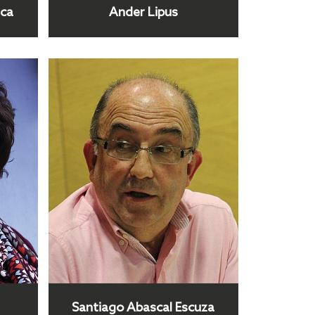
ica
Ander Lipus
Santiago Abascal Escuza